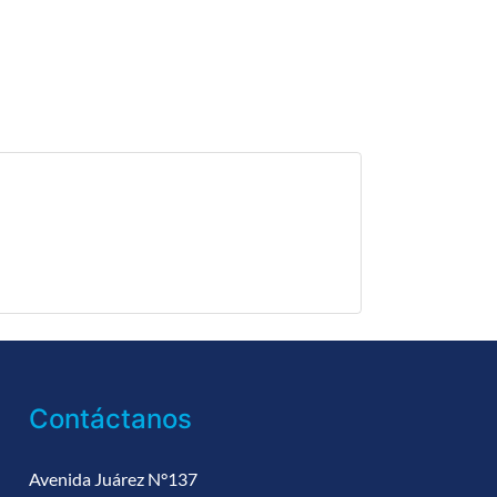
Contáctanos
Avenida Juárez N°137