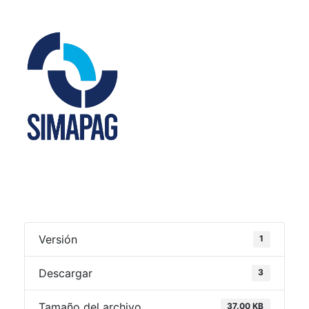
Versión
1
Descargar
3
Tamaño del archivo
37.00 KB